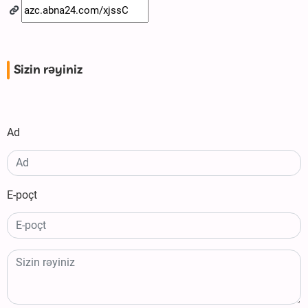
Sizin rəyiniz
Ad
E-poçt