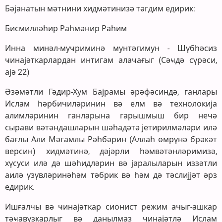
Бәјанатын мәтнини хидмәтинизә тәгдим едирик:
Бисмилләһир Раһмәнир Раһим
Инна минәл-муҹриминә мунтәгимун - Шүбһәсиз
ҹинајәткарлардан интигам алаҹағыг (Сәҹдә сүрәси,
ајә 22)
Әзәмәтли Гәдир-Хум Бајрамы әрәфәсиндә, ганлары
Ислам һәрбичиләринин вә елм вә технолоҝија
алимләринин ганларына гарышмыш бир нечә
сырави вәтәндашларын шәһадәтә јетирилмәләри илә
бағлы Али Мәгамлы Рәһбәрин (Аллаһ өмрүнә брәкәт
версин) хидмәтинә, дәјәрли һәмвәтәнләримизә,
хүсуси илә дә шәһидләрин вә јаралыларын иззәтли
аилә үзүвләринәһәм тәбрик вә һәм дә тәслијјәт әрз
едирик.
Ишғалчы вә ҹинајәткар сионист режим ачыг-ашкар
тәҹавүзкарлыг вә данылмаз ҹинајәтлә Ислам