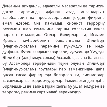
Дүнјанын виҹданлы, әдаләтли, ҹәсарәтли вә тарихин
доғру тәрәфиндә дајанан азад инсанларын,
тәләбәләрин вә профессорларын јекдил фикринә
әмәл едәрәк, биз һамымыз сионист террорчу
режимин шәр кимлијинә гаршы коллектив ҝүҹлә
һәрәкәт етмәлијик. Онлар билирләр ки, Ислами
Иранла мүһарибәнин башланғыҹы Әһли-Бејт
(әлејһимус-сәлам) һәрәминә һүҹумдур вә инди
дүнјанын бүтүн азадлыгсевәрләри, хүсусән дә Үмүдүнј
Әһли-бејт (әлејһимус-сәлам) Ассамблејасына бағлы вә
бу Ассамблеја тәрәфиндән тәјин олунан Әһли-бејт
(әлејһимус-сәлам) груплары һәр заманкиндән даһа
јүксәк сәслә фәрјад едә биләрләр ки, сионистләр
тәҹавүзкар вә террорчудурлар. Һәмишәкиндән даһа
бирләшмиш вә ваһид Иран халгы бу ушаг өлдүрән вә
террорчу режимә сәрт ҹаваб верәҹәкдир.