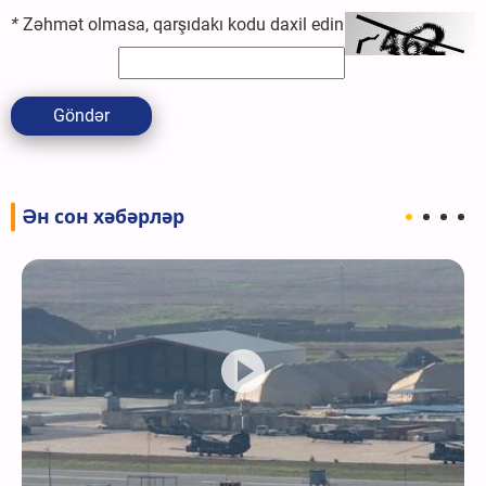
*
Zəhmət olmasa, qarşıdakı kodu daxil edin
Göndər
Ән сон хәбәрләр