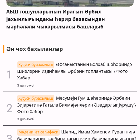
АБШ гошунларынын Ирагын Әрбил
јахынлығындакы Һәрир базасындан
мәрһәләли чыхарылмасы башлајыб
Ән чох бахыланлар
Әфганыстанын Бәлхаб шәһәриндә
Хүсуси бурахылыш
Шиәләрин издиһамлы Әрбәин топлантысы \ Фото
Хәбәр
3 gün əvvəl
Мәсумәји Гум шәһәриндә Әрбәин
Хүсуси бурахылыш
Зијарәтинә Гатыла Билмәјәнләрин Әзадарлыг Јүрүшү \
Фото Хәбәр
3 gün əvvəl
Шәһид Имам Хаменеи: Гуран нијә
Мәдәнијјәт сәһифәси
бәзиләринин гәлбинә тәсир едир, бәзиләринә исә јох?