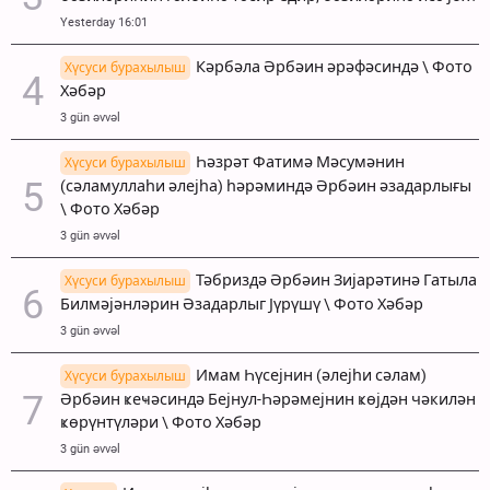
Yesterday 16:01
Кәрбәла Әрбәин әрәфәсиндә \ Фото
Хүсуси бурахылыш
Хәбәр
3 gün əvvəl
Һәзрәт Фатимә Мәсумәнин
Хүсуси бурахылыш
(сәламуллаһи әлејһа) һәрәминдә Әрбәин әзадарлығы
\ Фото Хәбәр
3 gün əvvəl
Тәбриздә Әрбәин Зијарәтинә Гатыла
Хүсуси бурахылыш
Билмәјәнләрин Әзадарлыг Јүрүшү \ Фото Хәбәр
3 gün əvvəl
Имам Һүсејнин (әлејһи сәлам)
Хүсуси бурахылыш
Әрбәин ҝеҹәсиндә Бејнул-Һәрәмејнин ҝөјдән чәкилән
ҝөрүнтүләри \ Фото Хәбәр
3 gün əvvəl