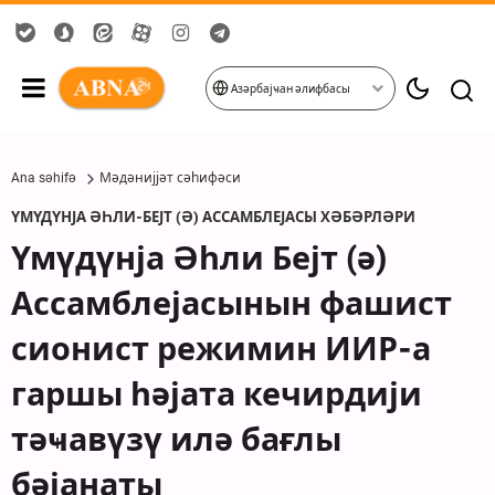
Азәрбајҹан әлифбасы
Ana səhifə
Мәдәнијјәт сәһифәси
ҮМҮДҮНЈА ӘҺЛИ-БЕЈТ (Ә) АССАМБЛЕЈАСЫ ХӘБӘРЛӘРИ
Үмүдүнја Әһли Бејт (ә)
Ассамблејасынын фашист
сионист режимин ИИР-а
гаршы һәјата кечирдији
тәҹавүзү илә бағлы
бәјанаты