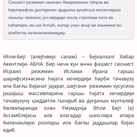
Сионист режимин ганичән Американын тәһрик вә
һәртәрәфли дәстәјинин ардынҹа ҝүнаһсыз инсанларын
ганыны төкмәси, јол вердији чохлу стратежи хәта вә
сәһвләри, ин шә Аллаһ, онлар үчүн ағыр вә аҹынаҹаглы
агибәтлә нәтиҹәләнәҹәкдир.
Әһли-Бејт (әлејһимус сәлам) – Бејнәлхалг Хәбәр
Аҝентлији- АБНА: бир нечә ҝүн өнҹә фашист сионист
Исраил режимин Ислами Ирана гаршы
шәрәфсизҹәсинә һәјата кечирдији һәрби тәҹавүзү
илә бағлы бәјанат јајараг, шејтани режимин хүсусилә
јашајыш массивләринә гаршы һәјата кечирдији
тәҹавүзүнү шиддәтлә гынајыб вә дүнјанын мүхтәлиф
бөлҝәләриндә олан Үмүмдүнја Әһли Бејт (ә)
Ассамблејасы илә әлагәдар шәхсләрә апара
биләҹәкләри роллары илә бағлы јаддашлар бәјан
едиб.