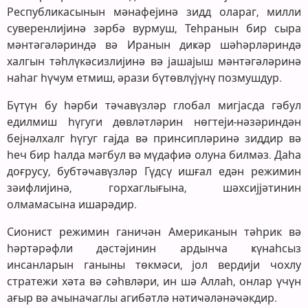
Республикасынын мәнафејинә зидд олараг, милли
суверенлијинә зәрбә вурмуш, Теһранын бир сыра
мәнтәгәләриндә вә Иранын диҝәр шәһәрләриндә
халгын тәһлүкәсизлијинә вә јашајыш мәнтәгәләринә
наһаг һүҹум етмиш, әрази бүтөвлүјүнү позмушдур.
Бүтүн бу һәрби тәҹавүзләр глобал мигјасда гәбул
едилмиш һүгуги дөвләтләрин нөгтеји-нәзәриндән
бејнәлхалг һүгуг гајда вә принсипләринә зиддир вә
һеч бир һалда мәгбул вә мүдафиә олуна билмәз. Даһа
доғрусу, бубтәҹавүзләр Гүдсү ишғал едән режимин
зәифлијинә, горхаглығына, шәхсијјәтинин
олмамасына ишарәдир.
Сионист режимин ганичән Американын тәһрик вә
һәртәрәфли дәстәјинин ардынҹа ҝүнаһсыз
инсанларын ганыны төкмәси, јол вердији чохлу
стратежи хәта вә сәһвләри, ин шә Аллаһ, онлар үчүн
ағыр вә аҹынаҹаглы агибәтлә нәтиҹәләнәҹәкдир.