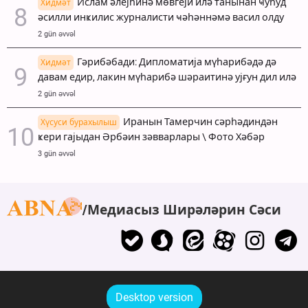
Ислам әлејһинә мөвгеји илә танынан ҹуһуд
Хидмәт
әсилли инҝилис журналисти ҹәһәннәмә васил олду
2 gün əvvəl
Гәрибәбади: Дипломатија мүһарибәдә дә
Хидмәт
давам едир, лакин мүһарибә шәраитинә ујғун дил илә
2 gün əvvəl
Иранын Тамерчин сәрһәдиндән
Хүсуси бурахылыш
ҝери гајыдан Әрбәин зәвварлары \ Фото Хәбәр
3 gün əvvəl
Медиасыз Ширәләрин Сәси
Desktop version