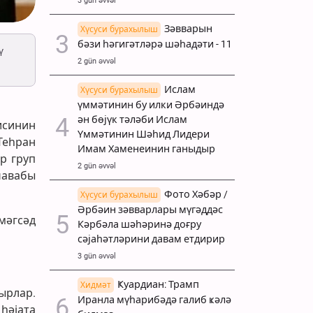
3 gün əvvəl
Зәвварын
Хүсуси бурахылыш
бәзи һәгигәтләрә шәһадәти - 11
ү
2 gün əvvəl
Ислам
Хүсуси бурахылыш
үммәтинин бу илки Әрбәиндә
ән бөјүк тәләби Ислам
исинин
Үммәтинин Шәһид Лидери
Теһран
Имам Хаменеинин ганыдыр
р груп
2 gün əvvəl
ҹавабы
Фото Хәбәр /
Хүсуси бурахылыш
Әрбәин зәвварлары мүгәддәс
мәгсәд
Кәрбәла шәһәринә доғру
сәјаһәтләрини давам етдирир
3 gün əvvəl
Ҝуардиан: Трамп
Хидмәт
ырлар.
Иранла мүһарибәдә галиб ҝәлә
һәјата