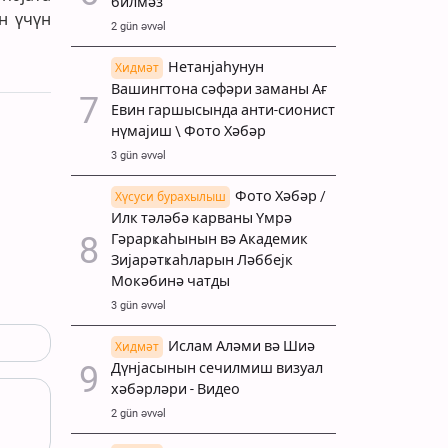
билмәз
н үчүн
2 gün əvvəl
Нетанјаһунун
Хидмәт
Вашингтона сәфәри заманы Ағ
Евин гаршысында анти-сионист
нүмајиш \ Фото Хәбәр
3 gün əvvəl
Фото Хәбәр /
Хүсуси бурахылыш
Илк тәләбә карваны Үмрә
Гәрарҝаһынын вә Академик
Зијарәтҝаһларын Ләббејк
Мокәбинә чатды
3 gün əvvəl
Ислам Аләми вә Шиә
Хидмәт
Дүнјасынын сечилмиш визуал
хәбәрләри - Видео
2 gün əvvəl