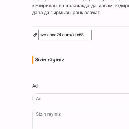
кечирилән вә ҝәләҹәкдә дә давам етди
даһа да гырмызы рәнҝ алаҹаг.
Sizin rəyiniz
Ad