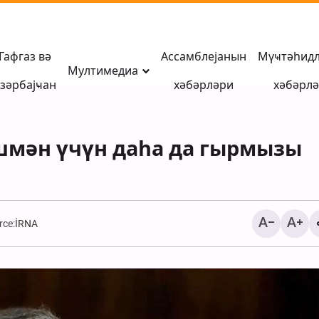
Гафгаз вә
Ассамблејанын
Мүҹтәһид
Мултимедиа
зәрбајҹан
хәбәрләри
хәбәрл
мән үчүн даһа да гырмызы
rce:
İRNA
АБШ ишғалчы
гүввәләринин Гишм
адасында шәһид етд
Иранын сивил вәтән