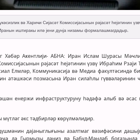
сизлик вә Хариҹи Сијасәт Комиссијасынын рәјасәт һејәтинин үзв
 Иранын иштиракы илә јени дүнја низамы формалашмагдадыр.
алг Хәбәр Аҝентлији- АБНА: Иран Ислам Шурасы Мәҹл
Комиссијасынын рәјасәт һејәтинин үзвү Ибраһим Рзаји 
иал Елмләр, Коммуникасија вә Медиа факүлтәсиндә би
ин атәшкәси позмасына Иран силаһлы гүввәләринин 
шән енержи инфраструктуруну һәдәфә алыб вә әсас 
ы мүтләг әкс тәдбирләр ҝөрүлмәлидир.
 дүшмәнин дајаныглығыны азалтмаг вәзифәсини дашыј
әҹә дә Гырмызы дәниз вә Бабүл-Мәндәб боғазында 