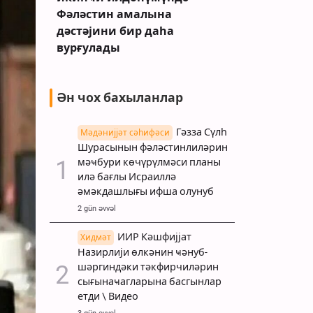
Фәләстин амалына
дәстәјини бир даһа
вурғулады
Ән чох бахыланлар
Гәзза Сүлһ
Мәдәнијјәт сәһифәси
Шурасынын фәләстинлиләрин
мәҹбури көчүрүлмәси планы
илә бағлы Исраиллә
әмәкдашлығы ифша олунуб
2 gün əvvəl
ИИР Кәшфијјат
Хидмәт
Назирлији өлкәнин ҹәнуб-
шәргиндәки тәкфирчиләрин
сығынаҹагларына басгынлар
етди \ Видео