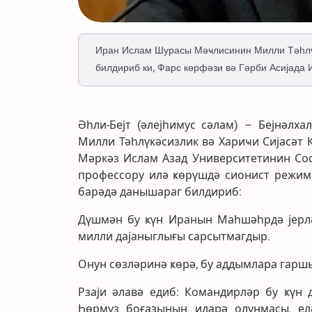
Иран Ислам Шурасы Мәҹлисинин Милли Тәһлүкә
билдириб ки, Фарс көрфәзи вә Гәрби Асијада
Әһли-Бејт (әлејһимус сәлам) – Бејнәлх
Милли Тәһлүкәсизлик вә Хариҹи Сијасәт 
Мәркәз Ислам Азад Университетинин Сос
профессору илә ҝөрүшдә сионист режим
барәдә данышараг билдириб:
Дүшмән бу ҝүн Иранын Маһшәһрдә јерлә
милли дајаныглығы сарсытмагдыр.
Онун сөзләринә ҝөрә, бу аддымлара гарш
Рзаји әлавә едиб: Командирләр бу ҝүн
Һөрмүз боғазынын идарә олунмасы, ел