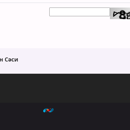
н Сәси