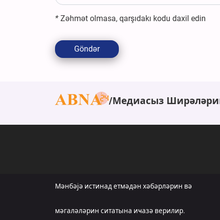
*
Zəhmət olmasa, qarşıdakı kodu daxil edin
Göndər
Медиасыз Ширәләри
Мәнбәјә истинад етмәдән хәбәрләрин вә
мәгаләләрин ситатына иҹазә верилир.