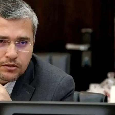
илә вида мәрасими
кечирилиб