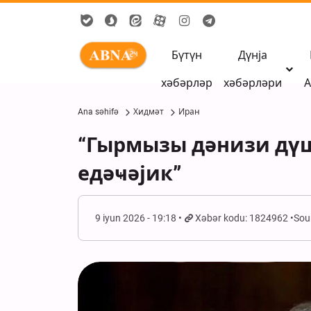
Бүтүн
Дүнја
хәбәрләр
хәбәрләри
А
Ana səhifə
Хидмәт
Иран
“Гырмызы дәнизи дүш
едәҹәјик”
9 iyun 2026 - 19:18
Xəbər kodu: 1824962
Sou