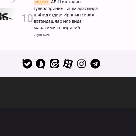
АБШ ишғалчы
Хидмәт
гүввәләринин Гишм адасында
шәһид етдији Иранын сивил
вәтәндашлар илә вида
мәрасими кечирилиб
2 gün əvvəl