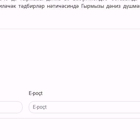
риләҹәк тәдбирләр нәтиҹәсиндә Гырмызы дәниз дүшмә
E-poçt