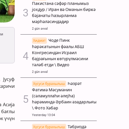
Пакистана сәфәр планымыз
јохдур / Иран вә Оманын бирҝә
бәјанаты һазырланма
мәрһәләсиндәдир
2 gün əvvəl
ми
Ҹоде Пинк
Хидмәт
һәрәкатынын фәалы АБШ
Конгресиндән Исраил
бајрағынын ҝөтүрүлмәсини
тәләб етди \ Видео
2 gün əvvəl
 Јусуф
Һәзрәт
Хүсуси бурахылыш
хариҹи
Фатимә Мәсумәнин
(сәламуллаһи әлејһа)
һәрәминдә Әрбәин әзадарлығы
 Асија
\ Фото Хәбәр
 бағлы
Yesterday 13:04
к үчүн
Тәбриздә
Хүсуси бурахылыш