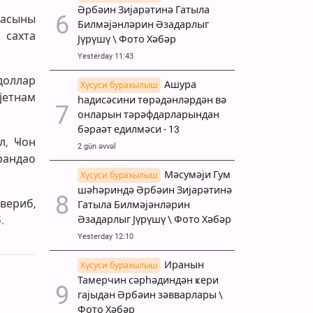
Әрбәин Зијарәтинә Гатыла
масыны
Билмәјәнләрин Әзадарлыг
 сахта
Јүрүшү \ Фото Хәбәр
Yesterday 11:43
доллар
Ашура
Хүсуси бурахылыш
јетнам
һадисәсини төрәдәнләрдән вә
онларын тәрәфдарларындан
бәраәт едилмәси - 13
л, Ҹон
2 gün əvvəl
рандао
Мәсумәји Гум
Хүсуси бурахылыш
шәһәриндә Әрбәин Зијарәтинә
вериб,
Гатыла Билмәјәнләрин
.
Әзадарлыг Јүрүшү \ Фото Хәбәр
Yesterday 12:10
Иранын
Хүсуси бурахылыш
Тамерчин сәрһәдиндән ҝери
гајыдан Әрбәин зәвварлары \
Фото Хәбәр