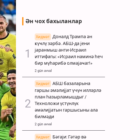
Ән чох бахыланлар
Доналд Трампа ән
Хидмәт
ҝүҹлү зәрбә. АБШ-да јени
јаранмыш анти-Исраил
иттифагы: «Исраил наминә һеч
бир мүһарибә олмајаҹаг!»
2 gün əvvəl
АБШ базаларына
Хидмәт
гаршы әмәлијјат үчүн илләрлә
план һазырламышдыг /
Техноложи үстүнлүк
әмәлијјатын гаршысыны ала
билмәди
2 gün əvvəl
Бәгаји: Гәтәр вә
Хидмәт