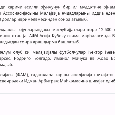
дди хариҹи әсилли ојунчунун бир ил мүддәтинә ојна
л Ассосиасијасыны Малајзија әҹдадларыны иддиа едән
00 доллар ҹәримәләмәсиндән сонра атылыб.
дашлыг ојунларындакы мәғлубијјәтләрә ҝөрә 12.500 
инин өтән јај АФҸ Асија Кубоку сечмә мәрһәләсиндә В
р алдыгдан сонра арашдырма башлатыб.
лум олуб ки, малајзијалы футболчулар Һектор Һеве
Гарсес, Родриго Һолгадо, Иманол Мачука вә Жоао Б
мајыб.
сијасы (ФАМ), гадағалара гаршы апелјасија шикајәти 
 Исвечрәдәки Идман Арбитраж Мәһкәмәсинә шикајәт едиб