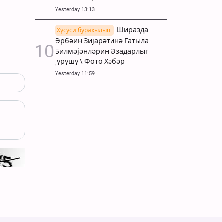
Yesterday 13:13
Ширазда
Хүсуси бурахылыш
Әрбәин Зијарәтинә Гатыла
Билмәјәнләрин Әзадарлыг
Јүрүшү \ Фото Хәбәр
Yesterday 11:59