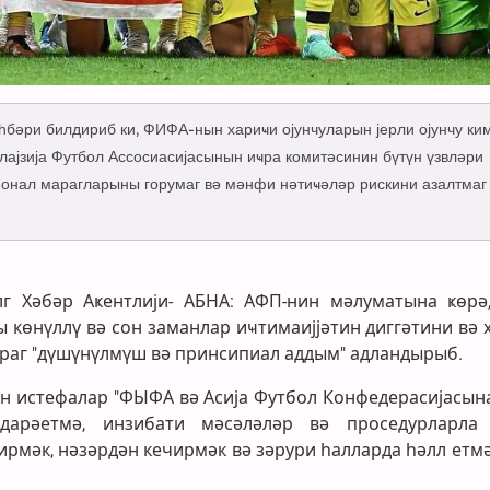
һбәри билдириб ки, ФИФА-нын хариҹи ојунчуларын јерли ојунчу ки
ајзија Футбол Ассосиасијасынын иҹра комитәсинин бүтүн үзвләри
ионал марагларыны горумаг вә мәнфи нәтиҹәләр рискини азалтмаг
алг Хәбәр Аҝентлији- АБНА: АФП-нин мәлуматына ҝөрә,
көнүллү вә сон заманлар иҹтимаијјәтин диггәтини вә 
араг "дүшүнүлмүш вә принсипиал аддым" адландырыб.
ән истефалар "ФЫФА вә Асија Футбол Конфедерасијасына
дарәетмә, инзибати мәсәләләр вә проседурларла
рмәк, нәзәрдән кечирмәк вә зәрури һалларда һәлл етмә