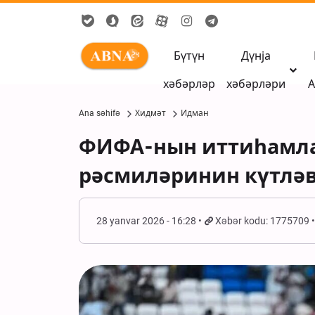
Бүтүн
Дүнја
хәбәрләр
хәбәрләри
А
Ana səhifə
Хидмәт
Идман
ФИФА-нын иттиһамлар
рәсмиләринин күтлә
28 yanvar 2026 - 16:28
Xəbər kodu: 1775709