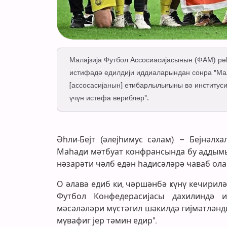
Малајзија Футбол Ассосиасијасынын (ФАМ) рә
истифадә едилдији иддиаларындан сонра "Мал
[ассосасијанын] етибарлылығыны вә институс
үчүн истефа верибләр".
Әһли-Бејт (әлејһимус сәлам) – Бејнәлх
Маһади мәтбуат конфрансында бу аддымы 
нәзарәти ҹәлб едән һадисәләрә ҹаваб ол
О әлавә едиб ки, чәршәнбә ҝүнү кечирил
Футбол Конфедерасијасы дахилиндә и
мәсәләләри мүстәгил шәкилдә гијмәтләнди
мүвафиг јер тәмин едир".