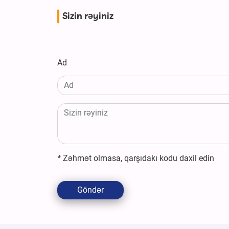
Sizin rəyiniz
Ad
*
Zəhmət olmasa, qarşıdakı kodu daxil edin
Göndər