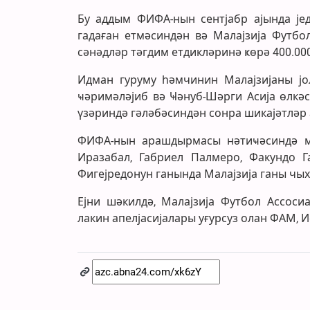
Бу аддым ФИФА-нын сентјабр ајында је
гадаған етмәсиндән вә Малајзија Футбо
сәнәдләр тәгдим етдикләринә ҝөрә 400.0
Идман гуруму һәмчинин Малајзијаны јол
ҹәримәләјиб вә Ҹәнуб-Шәрги Асија өлкәс
үзәриндә гәләбәсиндән сонра шикајәтлә
ФИФА-нын арашдырмасы нәтиҹәсиндә мә
Иразабал, Габриел Палмеро, Факундо 
Фигејредонун ганында Малајзија ганы чых
Ејни шәкилдә, Малајзија Футбол Ассосиа
лакин апелјасијалары уғурсуз олан ФАМ,