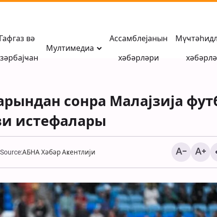
Гафгаз вә
Ассамблејанын
Мүҹтәһид
Мултимедиа
зәрбајҹан
хәбәрләри
хәбәрл
ындан сонра Малајзија фут
ви истефалары
Source:
АБНА Хәбәр Аҝентлији
Иранын Тамерчин
сәрһәдиндән ҝери га
Әрбәин зәвварлары \
Хәбәр