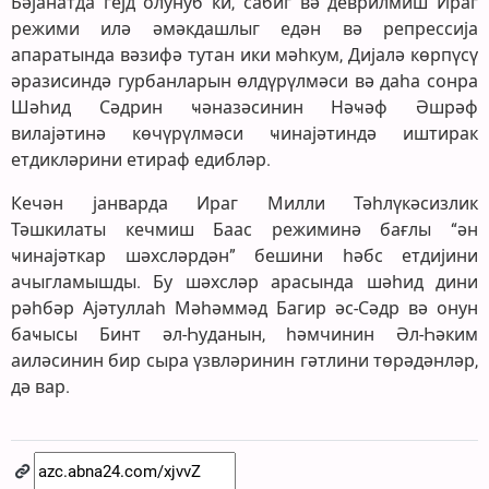
Бәјанатда гејд олунуб ки, сабиг вә деврилмиш Ираг
режими илә әмәкдашлыг едән вә репрессија
апаратында вәзифә тутан ики мәһкум, Дијалә көрпүсү
әразисиндә гурбанларын өлдүрүлмәси вә даһа сонра
Шәһид Сәдрин ҹәназәсинин Нәҹәф Әшрәф
вилајәтинә көчүрүлмәси ҹинајәтиндә иштирак
етдикләрини етираф едибләр.
Кечән јанварда Ираг Милли Тәһлүкәсизлик
Тәшкилаты кечмиш Баас режиминә бағлы “ән
ҹинајәткар шәхсләрдән” бешини һәбс етдијини
ачыгламышды. Бу шәхсләр арасында шәһид дини
рәһбәр Ајәтуллаһ Мәһәммәд Багир әс-Сәдр вә онун
баҹысы Бинт әл-Һуданын, һәмчинин Әл-Һәким
аиләсинин бир сыра үзвләринин гәтлини төрәдәнләр,
дә вар.