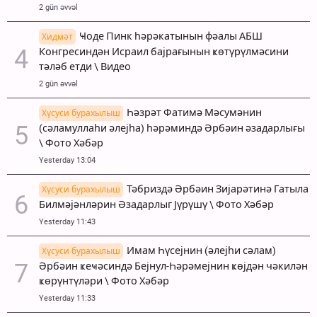
2 gün əvvəl
Ҹоде Пинк һәрәкатынын фәалы АБШ
Хидмәт
Конгресиндән Исраил бајрағынын ҝөтүрүлмәсини
тәләб етди \ Видео
2 gün əvvəl
Һәзрәт Фатимә Мәсумәнин
Хүсуси бурахылыш
(сәламуллаһи әлејһа) һәрәминдә Әрбәин әзадарлығы
\ Фото Хәбәр
Yesterday 13:04
Тәбриздә Әрбәин Зијарәтинә Гатыла
Хүсуси бурахылыш
Билмәјәнләрин Әзадарлыг Јүрүшү \ Фото Хәбәр
Yesterday 11:43
Имам Һүсејнин (әлејһи сәлам)
Хүсуси бурахылыш
Әрбәин ҝеҹәсиндә Бејнул-Һәрәмејнин ҝөјдән чәкилән
ҝөрүнтүләри \ Фото Хәбәр
Yesterday 11:33