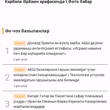
Кәрбәла Әрбәин әрәфәсиндә \ Фото Хәбәр
Ән чох бахыланлар
Доналд Трампа ән ҝүҹлү зәрбә. АБШ-да јени
Хидмәт
јаранмыш анти-Исраил иттифагы: «Исраил наминә
һеч бир мүһарибә олмајаҹаг!»
2 gün əvvəl
АБШ базаларына гаршы әмәлијјат үчүн
Хидмәт
илләрлә план һазырламышдыг / Техноложи үстүнлүк
әмәлијјатын гаршысыны ала билмәди
2 gün əvvəl
Бәгаји: Гәтәр вә Пакистана сәфәр планымыз
Хидмәт
јохдур / Иран вә Оманын бирҝә бәјанаты һазырланма
мәрһәләсиндәдир