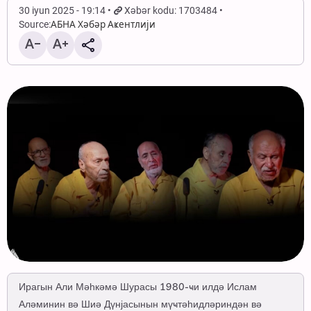
30 iyun 2025 - 19:14
Xəbər kodu: 1703484
Source:
АБНА Хәбәр Аҝентлији
Ирагын Али Мәһкәмә Шурасы 1980-ҹи илдә Ислам
Аләминин вә Шиә Дүнјасынын мүҹтәһидләриндән вә