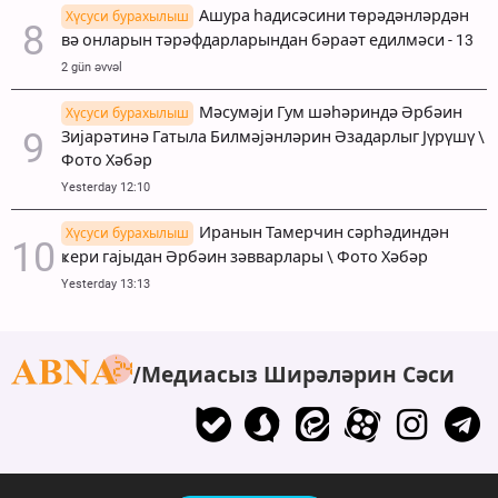
Ашура һадисәсини төрәдәнләрдән
Хүсуси бурахылыш
вә онларын тәрәфдарларындан бәраәт едилмәси - 13
2 gün əvvəl
Мәсумәји Гум шәһәриндә Әрбәин
Хүсуси бурахылыш
Зијарәтинә Гатыла Билмәјәнләрин Әзадарлыг Јүрүшү \
Фото Хәбәр
Yesterday 12:10
Иранын Тамерчин сәрһәдиндән
Хүсуси бурахылыш
ҝери гајыдан Әрбәин зәвварлары \ Фото Хәбәр
Yesterday 13:13
Медиасыз Ширәләрин Сәси