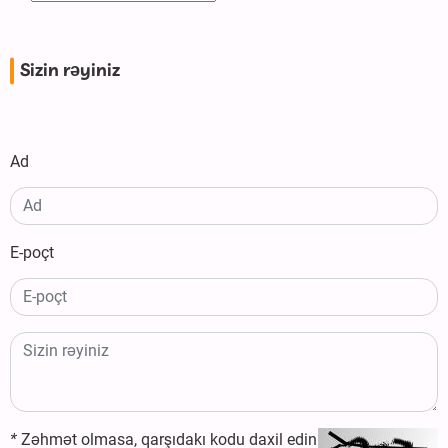
Sizin rəyiniz
Ad
E-poçt
*
Zəhmət olmasa, qarşıdakı kodu daxil edin