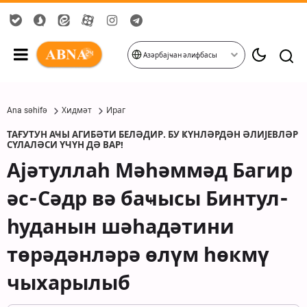
Азәрбајҹан әлифбасы
Ana səhifə
Хидмәт
Ираг
ТАҒУТУН АҸЫ АГИБӘТИ БЕЛӘДИР. БУ ҜҮНЛӘРДӘН ӘЛИЈЕВЛӘР
СҮЛАЛӘСИ ҮЧҮН ДӘ ВАР!
Ајәтуллаһ Мәһәммәд Багир
әс-Сәдр вә баҹысы Бинтул-
һуданын шәһадәтини
төрәдәнләрә өлүм һөкмү
чыхарылыб