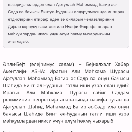
нәзәријјәчиләрдән олан Ајәтуллаһ Мәһәммәд Багир әс-
Сәдр вә баҹысы Бинтул-һуданын өлдүрүлмәсиндә иштирак
етдикләрини етираф едән вә онларын ҹәназәләринин
Дијалә көрпүсү васитәси илә Нҹәфи Әшрәфә апаран
мәһкумлардан икиси үчүн өлүм һөкмү чыхардығыны
ачыглајыб.
Әһли-Бејт (әлејһимус сәлам) – Бејнәлхалг Хәбәр
Аҝентлији- АБНА: Ирагын Али Мәһкәмә Шурасы
Ајәтуллаһ Мәһәммәд Багир әс-Сәдр вә онун баҹысы
Шаһидә Бинт әл-Һуданын гәтли иши үзрә елан едиб:
Ирагын Али Мәһкәмә Шурасы сабиг Сәддам
режиминин репрессија апаратында вәзифә тутан вә
Ајәтуллаһ Шәһид Мәһәммәд Багир әс-Сәдр илә онун
баҹысы Шәһидә Бинт әл-Һуданын гәтли иши үзрә
мәһкумлардан икиси үчүн өлүм һөкмү чыхарыб.