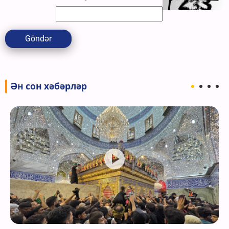
Göndər
Ән сон хәбәрләр