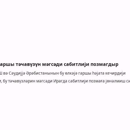
гаршы тәҹавүзүн мәгсәди сабитлији позмагдыр
 вә Сәудијјә Әрәбистанынын бу өлкәјә гаршы һәјата кечирдији
, бу тәҹавүзләрин мәгсәди Ирагда сабитлији позмаға јөнәлмиш с