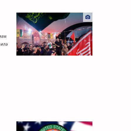
Имам
аилә