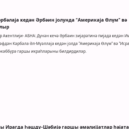
әрбәлаја ҝедән Әрбәин јолунда “Америкаја Өлүм” вә
алыр
әр Аҝентлији- АБНА: Дүнән ҝеҹә Әрбәин зијарәтинә пијада ҝедән 
әфдән Кәрбәла Әл-Мүәллаја ҝедән јолда "Америкаја Өлүм" вә "Иср
тәкәббүрә гаршы икраһларыны билдирдиләр.
ны Ирагда Һәшду-Шәбијә гаршы әмәлијјатлар һәјата