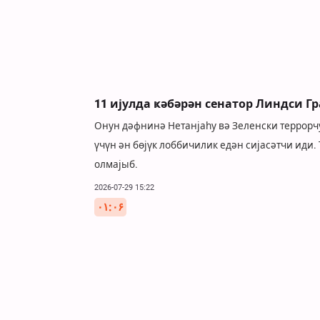
11 ијулда ҝәбәрән сенатор Линдси Гр
Онун дәфнинә Нетанјаһу вә Зеленски террорч
үчүн ән бөјүк лоббичилик едән сијасәтчи иди
олмајыб.
2026-07-29 15:22
۰۱:۰۶