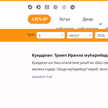
Бүтүн
Дүнја
хәбәрләр
хәбәрләри
А
Tarix
6
август
2026
Ҝуардиан: Трамп Иранла мүһарибәдә
Ҝуардиан-ын баш аналитики јазыб ки, АБШ пр
имтина етдији "әбәди мүһарибәјә" ҝириб. Белә 
2026-08-04 15:29