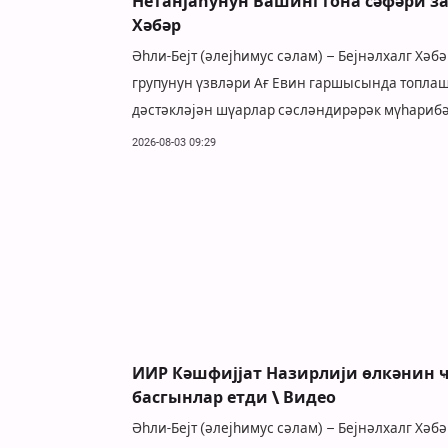
Нетанјаһунун Вашингтона сәфәри з
Хәбәр
Әһли-Бејт (әлејһимус сәлам) – Бејнәлхалг Хәб
групунун үзвләри Ағ Евин гаршысында топлаш
дәстәкләјән шүарлар сәсләндирәрәк мүһарибә
2026-08-03 09:29
ИИР Кәшфијјат Назирлији өлкәнин
басгынлар етди \ Видео
Әһли-Бејт (әлејһимус сәлам) – Бејнәлхалг Хә