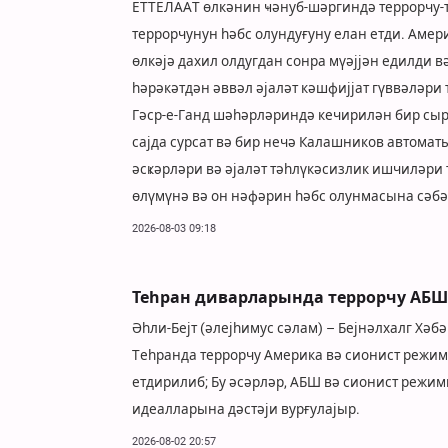
ЕТТЕЛААТ өлкәнин ҹәнуб-шәргиндә террорчу-т
террорчунун һәбс олундуғуну елан етди. Амер
өлкәјә дахил олдугдан сонра мүәјјән едилди 
һәрәкәтдән әввәл әјаләт кәшфијјат гүввәләри
Гәср-е-Ганд шәһәрләриндә кечирилән бир сыра
сајда сурсат вә бир нечә Калашников автомат
әсҝәрләри вә әјаләт тәһлүкәсизлик ишчиләри 
өлүмүнә вә он нәфәрин һәбс олунмасына сәбә
2026-08-03 09:18
Теһран диварларында террорчу АБШ 
Әһли-Бејт (әлејһимус сәлам) – Бејнәлхалг Хәб
Теһранда террорчу Америка вә сионист режим
етдирилиб; Бу әсәрләр, АБШ вә сионист реж
идеалларына дәстәји вурғулајыр.
2026-08-02 20:57