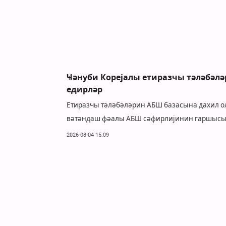
Ҹәнуби Корејалы етиразчы тәләбәл
едирләр
Етиразчы тәләбәләрин АБШ базасына дахил ол
вәтәндаш фәалы АБШ сәфирлијинин гаршысын
2026-08-04 15:09