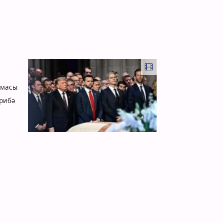
рмасы
арибә