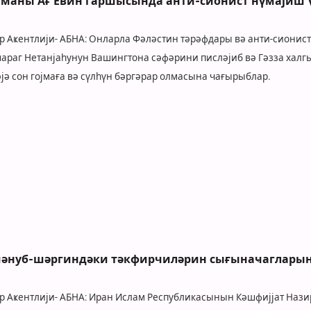
аманы Ағ Евин гаршысында анти-сионист нүмајиш 
әр Аҝентлији- АБНА: Онларла Фәләстин тәрәфдары вә анти-сионист
араг Нетанјаһунун Вашингтона сәфәрини писләјиб вә Гәзза хал
јә сон гојмаға вә сүлһүн бәргәрар олмасына чағырыблар.
 ҹәнуб-шәргиндәки тәкфирчиләрин сығынаҹаглары
бәр Аҝентлији- АБНА: Иран Ислам Республикасынын Кәшфијјат Нази