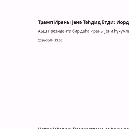
Трамп Ираны Јенә Тәһдид Етди: Иор
АБШ Президенти бир даһа Ираны јени һүҹумлар
2026-08-04 13:56