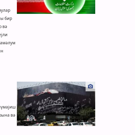
чулар
сы бир
р вә
ејли
намәлум
ин
 нүмајиш
рына вә