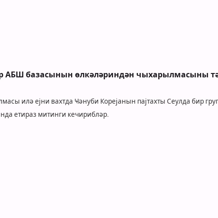
әр АБШ базасынын өлкәләриндән чыхарылмасыны т
масы илә ејни вахтда Ҹәнуби Корејанын пајтахты Сеулда бир гру
да етираз митинги кечирибләр.