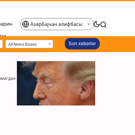
ләрин
Азәрбајҹан әлифбасы
әри
Son xəbərlər
All News Boxes
ырмагдан