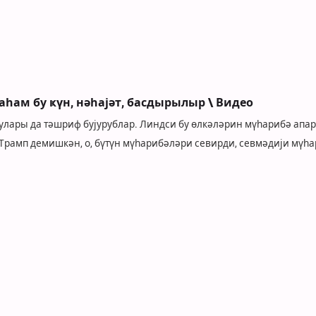
аһам бу ҝүн, нәһајәт, басдырылыр \ Видео
улары да тәшриф бујурублар. Линдси бу өлкәләрин мүһарибә апа
. Трамп демишкән, о, бүтүн мүһарибәләри севирди, севмәдији мүһ