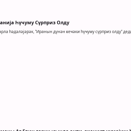
данија Һүҹуму Сүрприз Олду
ла һәдәләјәрәк, "Иранын дүнән ҝеҹәки һүҹуму сүрприз олду" дед