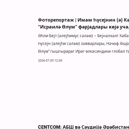
Фоторепортаж | Имам Һүсејнин (ә) К
“Исраилә Өлүм” фәрјадлары ҝөјә уҹ
Әһли-Бејт (әлејһимус сәлам) – Бејнәлхалг Хәб
Һүсејн (әлејһи сәлам) зәвварлары, Нәҹәф Әшр
Өлүм" гышгырараг Ираг өлкәсиндәки глобал 
2026-07-29 12:04
CENTCOM: АБШ вә Сәудијјә Әрәбиста