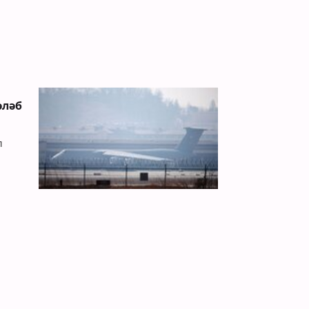
әләб
п