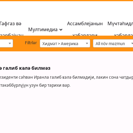
Гафгаз вә
Ассамблејанын
Мүҹтәһид
Мултимедиа
зәрбајҹан
хәбәрләри
хәбәрл
Filtrlər
Хидмәт > Америҝа
All növ məzmun
 галиб ҝәлә билмәз
езиденти сәһвән Иранла галиб ҝәлә билмәдији, лакин сона чатд
тәкәббүрлүјүн узун бир тарихи вар.