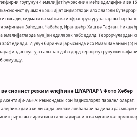
әкфирчи групунун 4 әмәлијјат һүҹрәсинин мәһв едилдијини вә 15
ика-сионист дүшмән кәшфијјат хидмәтләри илә әлагәли бу террор
вә игтисади, хидмәти вә мәһкәмә инфраструктуруна гаршы һәр һан
 тәрәфиндән Заһедан, Чабаһар, Ираншәһр, Хаш вә Тафтан, Никшәһ
 әмәлијјатларда мүәјјән едиләрәк һәбс едилд. Террорчулардан х
ы зәбт едилди. Ијулун биринҹи јарысында исә Имам Заманын (ә) 
тәрәфиндән пусгуја салынан даһа дөрд террорчу групу ики нәфәр
б олмушду.
вә сионист режим әлејһинә ШҮАРЛАР \ Фото Хәбәр
әр Аҝентлији- АБНА: Реҝиондакы сон һадисәләрлә паралел олараг,
 әлејһинә даир хејли сајда реклам лөвһәләри вә дивар рәсмләри
иминин јыртыҹы сијасәтинә гаршы дирәниш вә мүгавимәт арманла