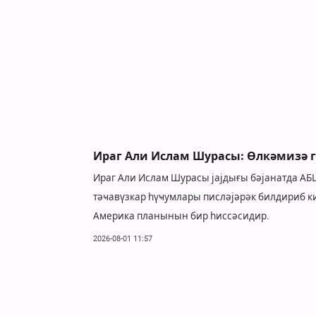
Ираг Али Ислам Шурасы: Өлкәмизә 
Ираг Али Ислам Шурасы јајдығы бәјанатда АБШ
тәҹавүзкар һүҹумлары писләјәрәк билдириб ки
Америка планынын бир һиссәсидир.
2026-08-01 11:57