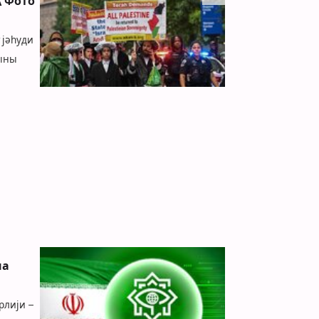
\ Фото
 јәһуди
гыны
на
рлији –