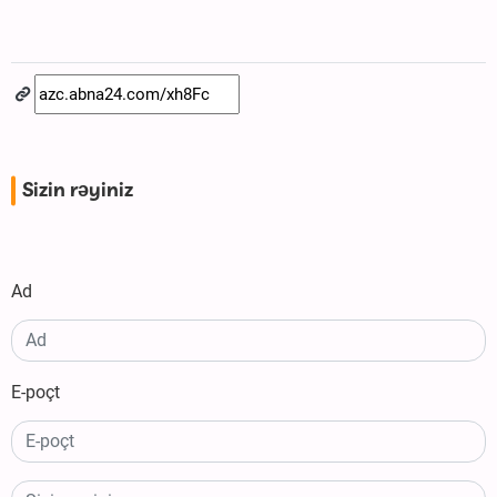
Sizin rəyiniz
Ad
E-poçt