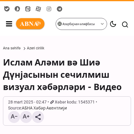
Азәрбајҹан әлифбасы
Ana səhifə
Azeri cirilik
Ислам Аләми вә Шиә
Дүнјасынын сечилмиш
визуал хәбәрләри - Видео
28 mart 2025 - 02:47
Xəbər kodu: 1545371
Source:
АБНА Хәбәр Аҝентлији