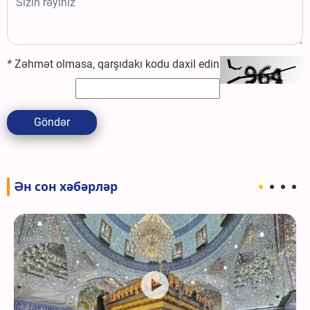
*
Zəhmət olmasa, qarşıdakı kodu daxil edin
Göndər
Ән сон хәбәрләр