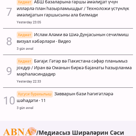
АБШ базаларына гаршы әмәлијјат үчүн
Хидмәт
илләрлә план һазырламышдыг / Техноложи үстүнлүк
әмәлијјатын гаршысыны ала билмәди
Yesterday 23:05
Ислам Аләми вә Шиә Дүнјасынын сечилмиш
Хидмәт
визуал хәбәрләри - Видео
3 gün əvvəl
Бәгаји: Гәтәр вә Пакистана сәфәр планымыз
Хидмәт
јохдур / Иран вә Оманын бирҝә бәјанаты һазырланма
мәрһәләсиндәдир
Yesterday 22:33
Зәвварын бәзи һәгигәтләрә
Хүсуси бурахылыш
шәһадәти - 11
3 gün əvvəl
Медиасыз Ширәләрин Сәси