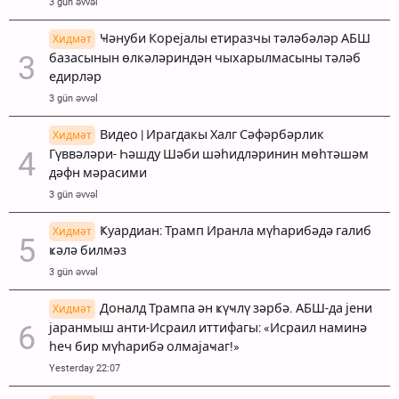
3 gün əvvəl
Ҹәнуби Корејалы етиразчы тәләбәләр АБШ
Хидмәт
базасынын өлкәләриндән чыхарылмасыны тәләб
едирләр
3 gün əvvəl
Видео | Ирагдакы Халг Сәфәрбәрлик
Хидмәт
Гүввәләри- Һәшду Шәби шәһидләринин мөһтәшәм
дәфн мәрасими
3 gün əvvəl
Ҝуардиан: Трамп Иранла мүһарибәдә галиб
Хидмәт
ҝәлә билмәз
3 gün əvvəl
Доналд Трампа ән ҝүҹлү зәрбә. АБШ-да јени
Хидмәт
јаранмыш анти-Исраил иттифагы: «Исраил наминә
һеч бир мүһарибә олмајаҹаг!»
Yesterday 22:07