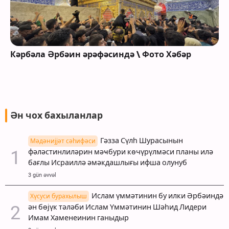
Кәрбәла Әрбәин әрәфәсиндә \ Фото Хәбәр
Ән чох бахыланлар
Гәзза Сүлһ Шурасынын
Мәдәнијјәт сәһифәси
фәләстинлиләрин мәҹбури көчүрүлмәси планы илә
бағлы Исраиллә әмәкдашлығы ифша олунуб
3 gün əvvəl
Ислам үммәтинин бу илки Әрбәиндә
Хүсуси бурахылыш
ән бөјүк тәләби Ислам Үммәтинин Шәһид Лидери
Имам Хаменеинин ганыдыр