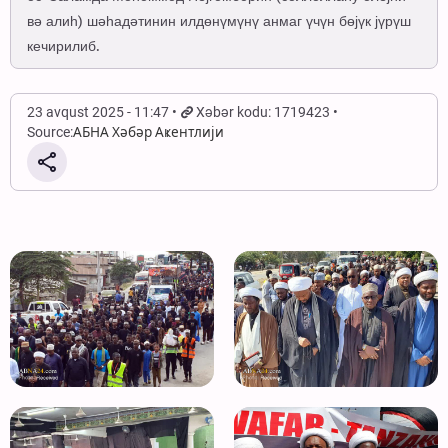
вә алиһ) шәһадәтинин илдөнүмүнү анмаг үчүн бөјүк јүрүш
кечирилиб.
23 avqust 2025 - 11:47
Xəbər kodu: 1719423
Source:
АБНА Хәбәр Аҝентлији