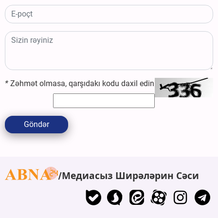
*
Zəhmət olmasa, qarşıdakı kodu daxil edin
Göndər
Медиасыз Ширәләрин Сәси