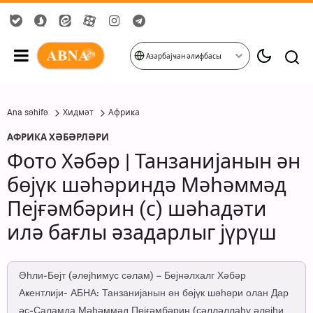
Азәрбајҹан әлифбасы
Ana səhifə
Хидмәт
Африҝа
АФРИКА ХӘБӘРЛӘРИ
Фото Хәбәр | Танзанијанын ән
бөјүк шәһәриндә Мәһәммәд
Пејғәмбәрин (с) шәһадәти
илә бағлы әзадарлыг јүрүш
Әһли-Бејт (әлејһимус сәлам) – Бејнәлхалг Хәбәр
Аҝентлији- АБНА: Танзанијанын ән бөјүк шәһәри олан Дар
әс-Саламда Мәһәммәд Пејғәмбәрин (сәлләллаһу әлејһи