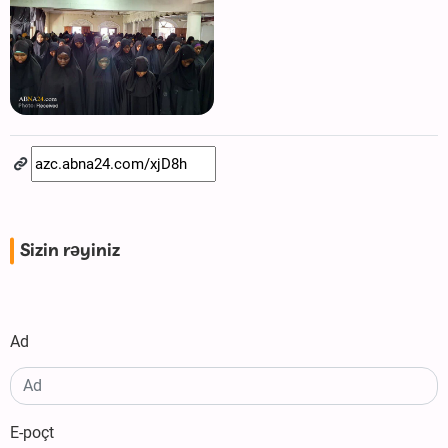
Sizin rəyiniz
Ad
E-poçt