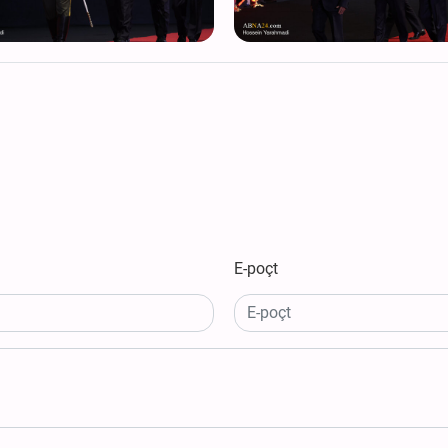
E-poçt