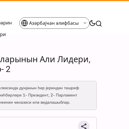
ләрин
Азәрбајҹан әлифбасы
әри
нларынын Али Лидери,
- 2
мплексиндә дүнјанын һәр јериндән тәшриф
 рәһбәрләри 1- Президент, 2- Парламент
неинин ҹәназәси илә видалашыблар.