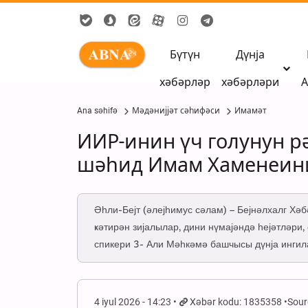
Бүтүн
Дүнја
хәбәрләр
хәбәрләри
А
Ana səhifə
Мәдәнијјәт сәһифәси
Имамәт
ИИР-инин үч голунун 
шәһид Имам Хаменеини
Әһли-Бејт (әлејһимус сәлам) – Бејнәлхалг Хә
ҝәтирән зијалылар, дини нүмајәндә һејәтләри
спикери 3- Али Мәһкәмә башчысы дүнја инги
4 iyul 2026 - 14:23
Xəbər kodu: 1835358
Sour