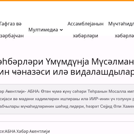
Гафгаз вә
Ассамблејанын
Мүҹтәһид
Мултимедиа
зәрбајҹан
хәбәрләри
хәбәрл
рәһбәрләри Үмүмдүнја Мүсәлма
н ҹәназәси илә видалашдылар
бәр Аҝентлији- АБНА: Өтән ҹүмә ҝүнү сәһәри Теһранын Мосалла к
, сијаси вә мәдәни хадимләрин иштиракы илә ИИР-инин үч голунун
лабчылары мүҹаһидләринин шәһид лидери, һәзрәт Сејјид Әли Хаме
ce:
АБНА Хәбәр Аҝентлији