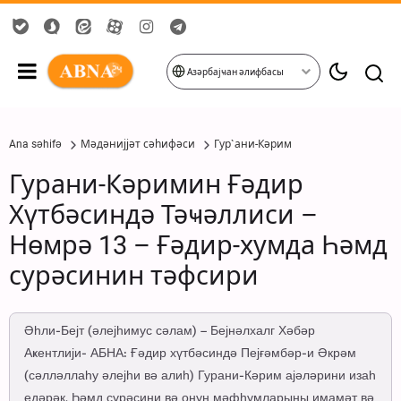
Азәрбајҹан әлифбасы
Ana səhifə
Мәдәнијјәт сәһифәси
Гур`ани-Кәрим
Гурани-Кәримин Ғәдир
Хүтбәсиндә Тәҹәллиси –
Нөмрә 13 – Ғәдир-хумда Һәмд
сурәсинин тәфсири
Әһли-Бејт (әлејһимус сәлам) – Бејнәлхалг Хәбәр
Аҝентлији- АБНА: Ғәдир хүтбәсиндә Пејғәмбәр-и Әкрәм
(сәлләллаһу әлејһи вә алиһ) Гурани-Кәрим ајәләрини изаһ
едәрәк, Һәмд сурәсини вә онун мәфһумларыны имамәт вә