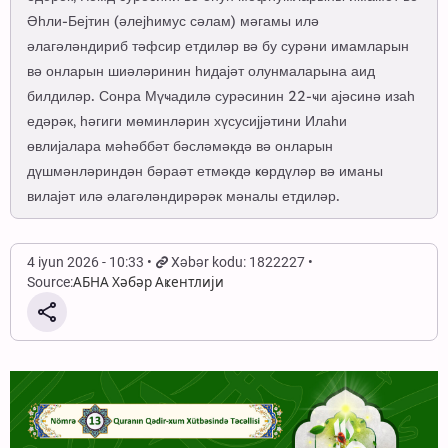
Әһли-Бејтин (әлејһимус сәлам) мәгамы илә
әлагәләндириб тәфсир етдиләр вә бу сурәни имамларын
вә онларын шиәләринин һидајәт олунмаларына аид
билдиләр. Сонра Мүҹадилә сурәсинин 22-ҹи ајәсинә изаһ
едәрәк, һәгиги мөминләрин хүсусијјәтини Илаһи
өвлијалара мәһәббәт бәсләмәкдә вә онларын
дүшмәнләриндән бәраәт етмәкдә ҝөрдүләр вә иманы
вилајәт илә әлагәләндирәрәк мәналы етдиләр.
4 iyun 2026 - 10:33
Xəbər kodu: 1822227
Source:
АБНА Хәбәр Аҝентлији