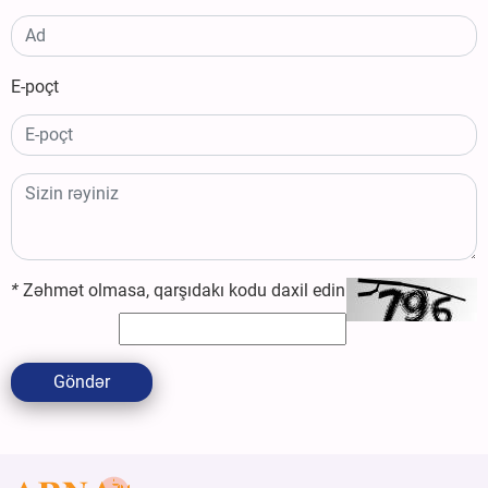
E-poçt
*
Zəhmət olmasa, qarşıdakı kodu daxil edin
Göndər