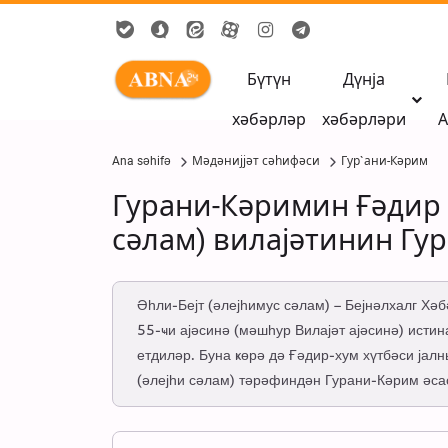
Бүтүн
Дүнја
хәбәрләр
хәбәрләри
А
Ana səhifə
Мәдәнијјәт сәһифәси
Гур`ани-Кәрим
Гурани-Кәримин Ғәдир 
сәлам) вилајәтинин Гу
Әһли-Бејт (әлејһимус сәлам) – Бејнәлхалг Хә
55-ҹи ајәсинә (мәшһур Вилајәт ајәсинә) исти
етдиләр. Буна ҝөрә дә Ғәдир-хум хүтбәси јал
(әлејһи сәлам) тәрәфиндән Гурани-Кәрим әса