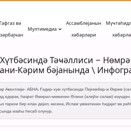
Гафгаз вә
Ассамблејанын
Мүҹтәһид
Мултимедиа
зәрбајҹан
хәбәрләри
хәбәрл
Хүтбәсиндә Тәҹәллиси – Нөмрә 
рани-Кәрим бәјанында \ Инфог
бәр Аҝентлији- АБНА: Ғәдир-хум хүтбәсиндә Пејғәмбәр-и Әкрәм (сә
над едәрәк, Һәзрәт Әмирәл-мөминин Әлини (әлејһи сәлам) өзүндән 
ныз тарихи бир елан дејил; әксинә, Ислам үммәтинин һидајәт вә р
сында изаһы һесаб олунур.