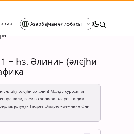
ләрин
Азәрбајҹан әлифбасы
әри
1 – Һз. Әлинин (әлејһи
рафика
лләллаһу әлејһи вә алиһ) Маидә сурәсинин
сонра вәли, вәси вә хәлифә олараг тәгдим
әһбәрлик јолунун Һәзрәт Әмирәл-мөминин Әли