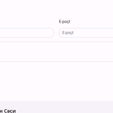
E-poçt
н Сәси