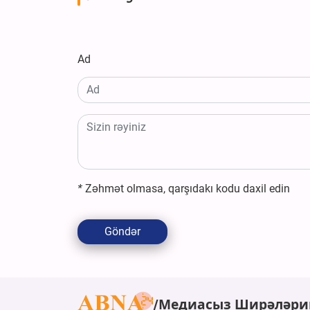
Ad
*
Zəhmət olmasa, qarşıdakı kodu daxil edin
Göndər
Медиасыз Ширәләри