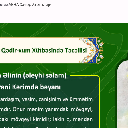
urce:
АБНА Хәбәр Аҝентлији