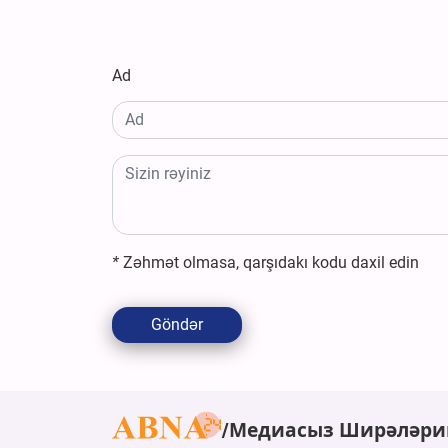
Ad
*
Zəhmət olmasa, qarşıdakı kodu daxil edin
Göndər
Медиасыз Ширәләри