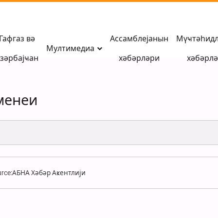
Гафгаз вә
Ассамблејанын
Мүҹтәһид
Мултимедиа
зәрбајҹан
хәбәрләри
хәбәрл
менеи
rce:
АБНА Хәбәр Аҝентлији