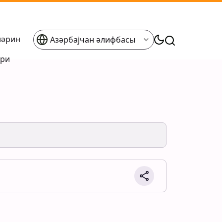
ләрин
Азәрбајҹан әлифбасы
әри