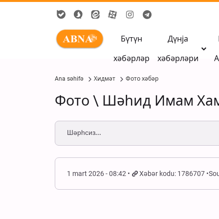
Бүтүн
Дүнја
хәбәрләр
хәбәрләри
А
Ana səhifə
Хидмәт
Фото хәбәр
Фото \ Шәһид Имам Ха
Шәрһсиз...
1 mart 2026 - 08:42
Xəbər kodu: 1786707
Sou