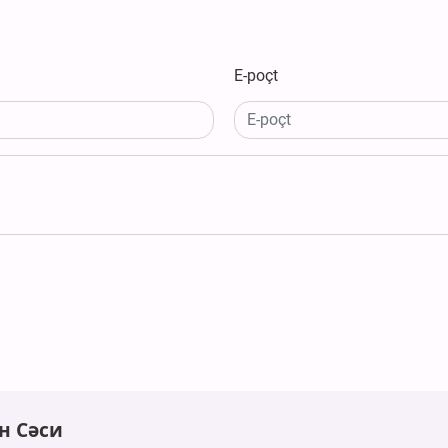
E-poçt
н Сәси