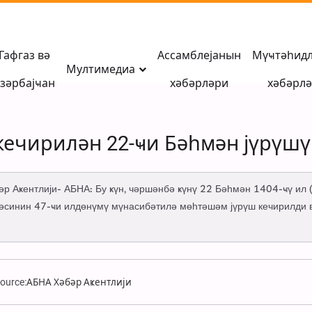
Гафгаз вә
Ассамблејанын
Мүҹтәһид
Мултимедиа
зәрбајҹан
хәбәрләри
хәбәрл
 кечирилән 22-ҹи Бәһмән јүрүш
әр Аҝентлији- АБНА: Бу ҝүн, чәршәнбә ҝүнү 22 Бәһмән 1404-ҹү ил (
синин 47-ҹи илдөнүмү мүнасибәтилә мөһтәшәм јүрүш кечирилди в
ource:
АБНА Хәбәр Аҝентлији