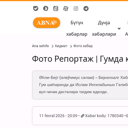
Бүтүн
Дүнја
хәбәрләр
хәбәрләри
А
Ana səhifə
Хидмәт
Фото хәбәр
Фото Репортаж | Гумда
Әһли-Бејт (әлејһимус сәлам) – Бејнәлхалг Хәб
Гум шәһәриндә дә Ислам Ингилабынын Гәләбә
ҝүл-чичәк дәстәләри тәгдим едилди.
11 fevral 2026 - 20:09
Xəbər kodu: 1780340
S