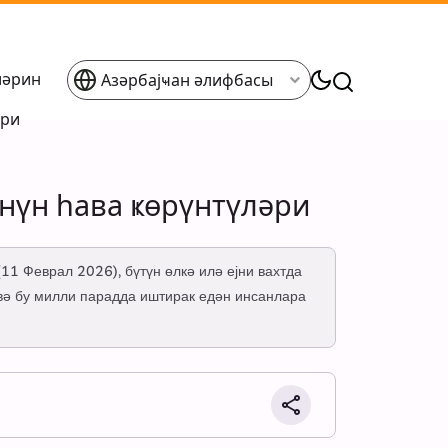
ләрин
Азәрбајҹан әлифбасы
әри
үнүн һава ҝөрүнтүләри
11 Феврал 2026), бүтүн өлкә илә ејни вахтда
ә бу милли парадда иштирак едән инсанлара