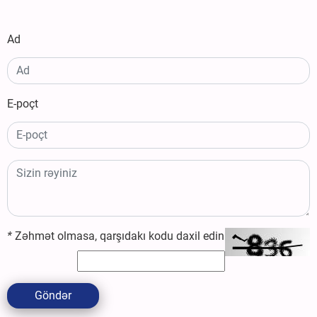
Ad
E-poçt
*
Zəhmət olmasa, qarşıdakı kodu daxil edin
Göndər