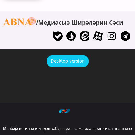
Медиасыз Ширәләрин Сәси
Desktop version
Мәнбәјә истинад етмәдән хәбәрләрин вә мәгаләләрин ситатына иҹазә