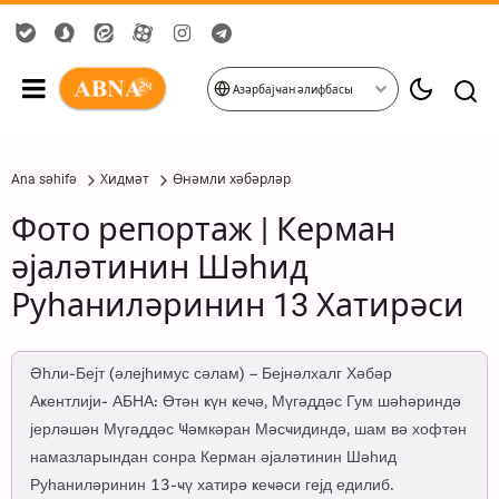
Азәрбајҹан әлифбасы
Ana səhifə
Хидмәт
Өнәмли хәбәрләр
Фото репортаж | Керман
әјаләтинин Шәһид
Руһаниләринин 13 Хатирәси
Әһли-Бејт (әлејһимус сәлам) – Бејнәлхалг Хәбәр
Аҝентлији- АБНА: Өтән ҝүн ҝеҹә, Мүгәддәс Гум шәһәриндә
јерләшән Мүгәддәс Ҹәмкәран Мәсҹидиндә, шам вә хофтән
намазларындан сонра Керман әјаләтинин Шәһид
Руһаниләринин 13-ҹү хатирә ҝеҹәси гејд едилиб.