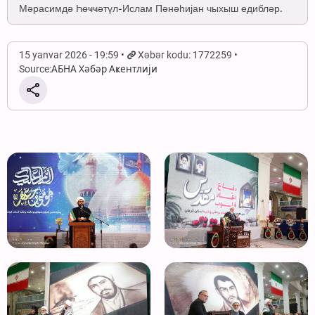
Мәрасимдә Һөҹҹәтүл-Ислам Пәнәһијан чыхыш едибләр.
15 yanvar 2026 - 19:59
Xəbər kodu: 1772259
Source:
АБНА Хәбәр Аҝентлији