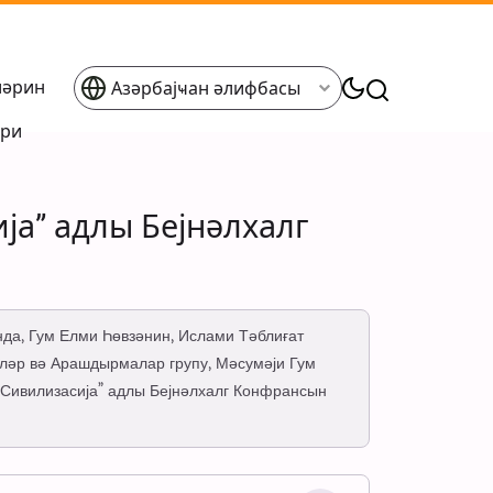
ләрин
Азәрбајҹан әлифбасы
әри
ја” адлы Бејнәлхалг
нда, Гум Елми Һөвзәнин, Ислами Тәблиғат
ләр вә Арашдырмалар групу, Мәсумәји Гум
 Сивилизасија” адлы Бејнәлхалг Конфрансын