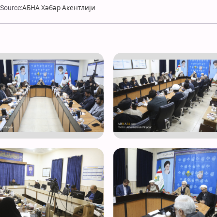
Source:
АБНА Хәбәр Аҝентлији