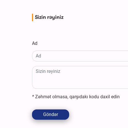
Sizin rəyiniz
Ad
*
Zəhmət olmasa, qarşıdakı kodu daxil edin
Göndər