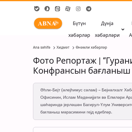
Бүтүн
Дүнја
хәбәрләр
хәбәрләри
А
Ana səhifə
Хидмәт
Өнәмли хәбәрләр
Фото Репортаж | “Гуран
Конфрансын бағланыш
Әһли-Бејт (әлејһимус сәлам) – Бејнәлхалг Хә
Офисинин, Ислам Мәдәнијјәти вә Елмләри Ар
шәһәриндә јерләшән Багирул-Үлум Университе
бағланыш мәрасимини гејд едибләр.