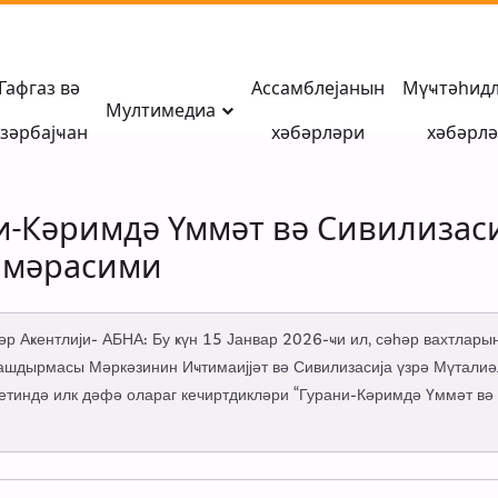
Гафгаз вә
Ассамблејанын
Мүҹтәһид
Мултимедиа
зәрбајҹан
хәбәрләри
хәбәрл
и-Кәримдә Үммәт вә Сивилизаси
 мәрасими
бәр Аҝентлији- АБНА: Бу ҝүн 15 Јанвар 2026-ҹи ил, сәһәр вахтлары
ашдырмасы Мәркәзинин Иҹтимаијјәт вә Сивилизасија үзрә Мүталиә
тиндә илк дәфә олараг кечиртдикләри “Гурани-Кәримдә Үммәт вә