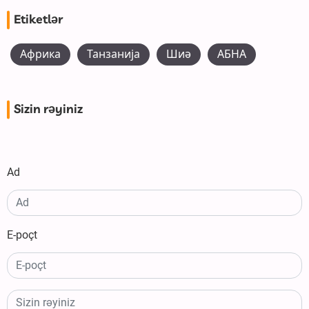
Etiketlər
Африка
Танзанија
Шиә
АБНА
Sizin rəyiniz
Ad
E-poçt