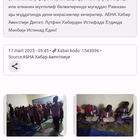
илә өлкәнин мүхтәлиф бөлҝәләриндә мүгәддәс Рамазан
ајы мүддәтиндә дини мәрасимләр кечирилир. АБНА Хәбәр
Аҝентлији Диггәт: Лүтфән Хәбәрдән Истифадә Етдикдә
Мәнбәјә Истинад Един!
17 mart 2025 - 05:45
Xəbər kodu: 1543096
Source:
АБНА Хәбәр Аҝентлији