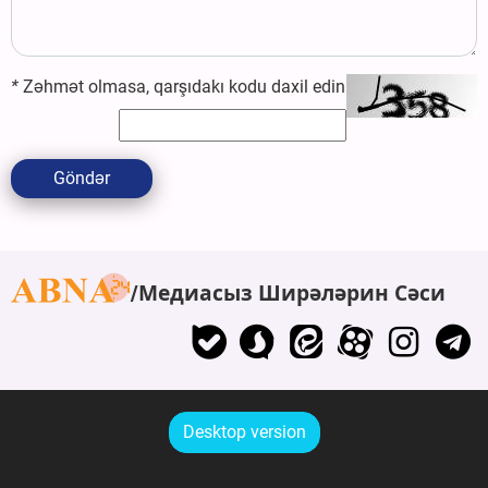
*
Zəhmət olmasa, qarşıdakı kodu daxil edin
Göndər
Медиасыз Ширәләрин Сәси
Desktop version