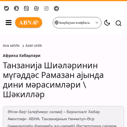
Азәрбајҹан әлифбасы
Ana səhifə
Azeri cirilik
Африка Хәбәрләри
Танзанија Шиәләринин
мүгәддәс Рамазан ајында
дини мәрасимләри \
Шәкилләр
Әһли-Бејт (әлејһимус сәлам) – Бејнәлхалг Хәбәр
Аҝентлији- АБНА: Танзанијанын Һөҹҹәтүл-Әср
(әҹҹәләллаһу фәрәҹәһу әл-шәриф) Институтунун сәјләри