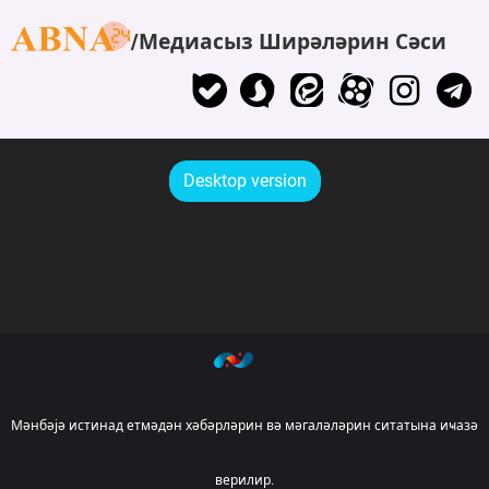
Медиасыз Ширәләрин Сәси
Desktop version
Мәнбәјә истинад етмәдән хәбәрләрин вә мәгаләләрин ситатына иҹазә
верилир.