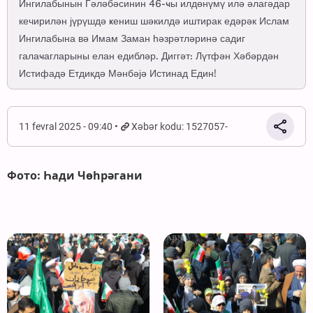
Ингилабынын Гәләбәсинин 46-ҹы илдөнүмү илә әлагәдар
кечирилән јүрүшдә ҝениш шәкилдә иштирак едәрәк Ислам
Ингилабына вә Имам Заман һәзрәтләринә садиг
галаҹагларыны елан едибләр. Диггәт: Лүтфән Хәбәрдән
Истифадә Етдикдә Мәнбәјә Истинад Един!
11 fevral 2025 - 09:40
Xəbər kodu: 1527057-
Фото: Һади Чөһрәгани