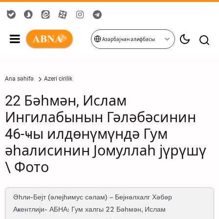
Азәрбајҹан әлифбасы
Ana səhifə
Azeri cirilik
22 Бәһмән, Ислам
Ингилабынын Гәләбәсинин
46-ҹы илдөнүмүндә Гум
әһалисинин Јомуллаһ јүрүшү
\ Фото
Әһли-Бејт (әлејһимус сәлам) – Бејнәлхалг Хәбәр
Аҝентлији- АБНА: Гум халгы 22 Бәһмән, Ислам