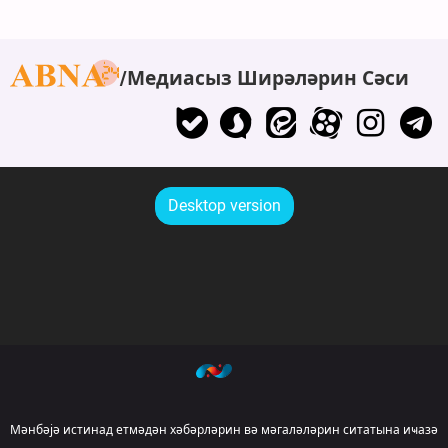
Медиасыз Ширәләрин Сәси
Desktop version
Мәнбәјә истинад етмәдән хәбәрләрин вә мәгаләләрин ситатына иҹазә