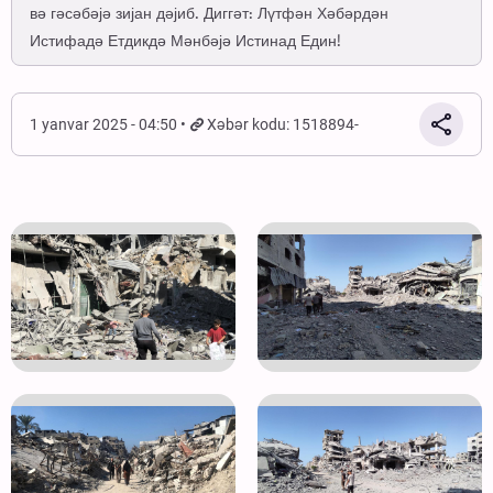
вә гәсәбәјә зијан дәјиб. Диггәт: Лүтфән Хәбәрдән
Истифадә Етдикдә Мәнбәјә Истинад Един!
1 yanvar 2025 - 04:50
Xəbər kodu: 1518894-