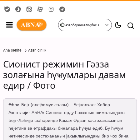
Азәрбајҹан әлифбасы
Ana səhifə
Azeri cirilik
Сионист режимин Гәзза
золағына һүҹумлары давам
едир / Фото
Әһли-Бејт (әлејһимус сәлам) – Бејнәлхалг Хәбәр
Аҝентлији- АБНА: Сионист орду Гәззанын шималындакы
Бејт-Ләһијјә шәһәриндә Камал Әдван хәстәханасынын
һәјәтинә вә әтрафдакы биналара һүҹум едиб. Бу һүҹум
нәтиҹәсиндә хәстәхананын јахынлығындакы бир чох бина